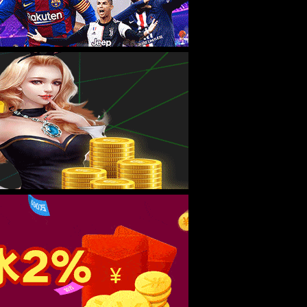
招生就业
复旦人物
校友动态
相辉笔会
网站光华楼
推荐视频
查看更多
新同志主持
ewc电竞官方网站2026届研究生毕业大片《...
图说复旦
查看更多