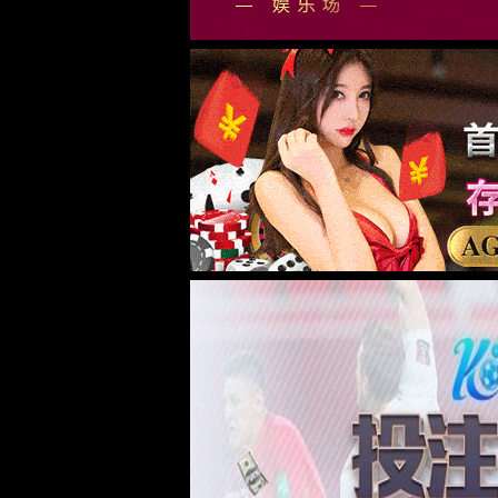
中国共产
8月28日下
政报告厅胜利
2024-08-28
头条复旦
8月27日上
二楼吴文政报
2024-08-27
头条复旦