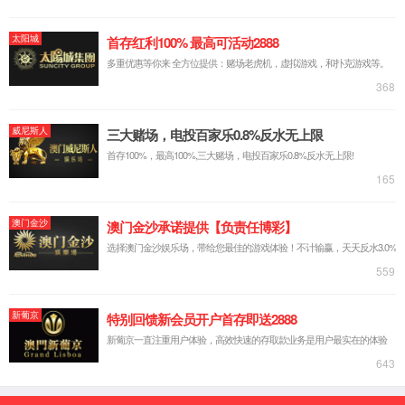
1988年1月22日，校党委常委、校长联席会议决定，将1000
号楼作为档案馆用房。同年4月5日，ewc电竞官方网站“校发
<88>l9号总第137号文”宣布成立ewc电竞官方网站档案馆。由
于1000号楼不适宜作档案库房，故于建馆初在保持原有格局的情
况下进行了修缮。以后在使用过程中，又进行过局部的
修葺
，但
都未改其原有风格。
随着教育的发展，学校规模的扩大，入库档案年年加速递
增，1000号楼档案库房已严重饱和，加上二楼档案库房不堪负
重，致使支撑横梁断裂，解决库房面积、库房安全等成了当时迫
在眉睫的问题。为此，2001年5月，档案馆向校方提交了“落实
库房维修及周转用房的请示”的报告，6月l2日，校长办公会议决
定：将档案馆和700号楼统筹用于档案存放和校史展览。考虑到
砖木结构的档案馆存在火灾隐患，办公会议提议尽可能进行大
修，并责成档案馆会同有关部门提出修缮方案，报学校审批。当