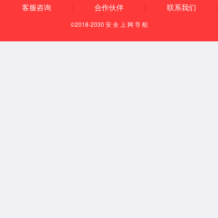
>
江湾校区管委会
>
工会、妇委会
>
共青团ewc电竞官方网站委员会
>
信息化办公室
>
档案馆
>
图书馆
>
基础教育集团
>
相辉研究院
>
全球合作促进中心
>
实验动物中心
>
分析测试中心
>
教材建设服务中心