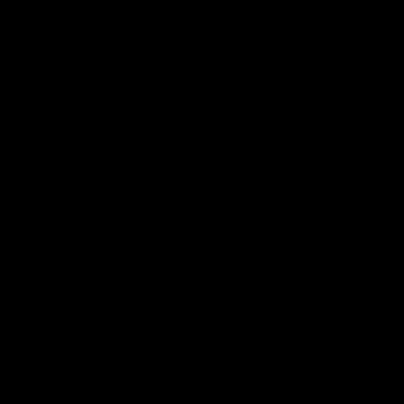
加入我们
联系方式