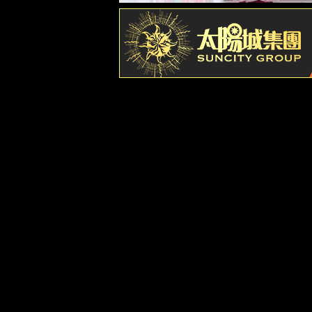
学生就业
ewc电竞
信息服务
构。
教育培训
授权学科
ewc电竞官方