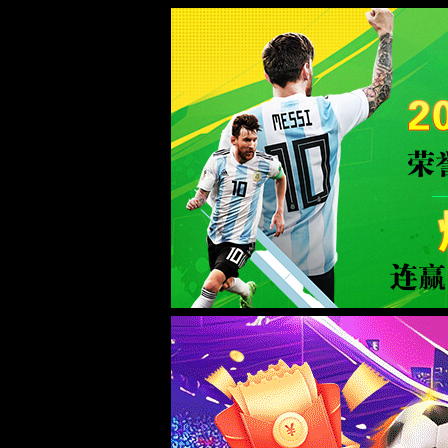
ewc电竞官网入口
师资
研究生教
人才培养
ewc电竞
关键。在中国研
本科生教育