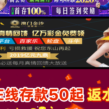
攻读硕士学位研究生，标志着ewc电竞官方网站研究生教育的开
ewc电竞官方网站率先在全国公开招收研究生，从1949年10月至19
，教育部批准ewc电竞官方网站在全国最早恢复研究生教育，并公
为全国首批建立研究生院的高校。
官方网站是我国研究生培养的一个重要基地。经过国家历次学位
史学、理学、工学、医学、管理学、艺术学等11个学科门类在
4个一级学科，其中博士学位授权一级学科点37个、仅硕士学位
位研究生涉及博士专业学位授权点4个、硕士专业学位授权点32
校不断加强研究生教育综合改革，各类研究生结构、比例更加优化
至2019年1月，全校已累计授予研究生学位人数共计102465人
授予硕士学位82749人（含学术学位40332人，专业学位42417