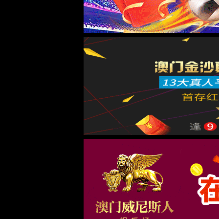
方网站心理学院
研究生教育
立的1949年，
留学生教育
苏步青的建议下
上海医科大学成
继续教育
ewc电竞
育学、文学、历
生教育共涉及4
个；培养专业学
系。
近年来，学
相关链接
年恢复研究生教育
学位1983人）；
教务处