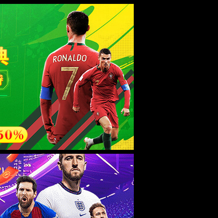
EN
究
机构设置
校园生活
留学复旦
信息公开
校长信箱
捐赠
）