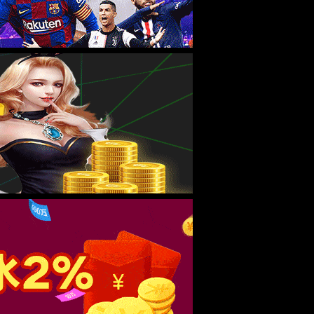
课程、竞技水平较高的运动队伍、蓬勃发展的课外体育、
“健康第一”、“素质教育”、“终身体育”的指导思
时代特征的口号。课外体育活动是体育课程的重要组成部