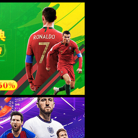
EN
究
机构设置
校园生活
留学复旦
信息公开
校长信箱
捐赠
当前位置：
首页
校园生活
体育活动